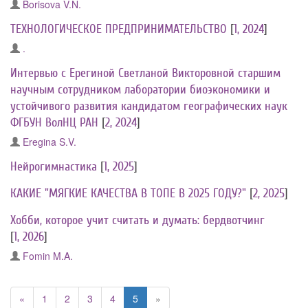
Borisova V.N.
ТЕХНОЛОГИЧЕСКОЕ ПРЕДПРИНИМАТЕЛЬСТВО
[
1, 2024
]
.
Интервью с Ерегиной Светланой Викторовной старшим
научным сотрудником лаборатории биоэкономики и
устойчивого развития кандидатом географических наук
ФГБУН ВолНЦ РАН
[
2, 2024
]
Eregina S.V.
Нейрогимнастика
[
1, 2025
]
КАКИЕ "МЯГКИЕ КАЧЕСТВА В ТОПЕ В 2025 ГОДУ?"
[
2, 2025
]
Хобби, которое учит считать и думать: бердвотчинг
[
1, 2026
]
Fomin M.A.
«
1
2
3
4
5
»