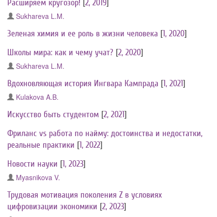
Расширяем кругозор!
[
2, 2019
]
Sukhareva L.M.
Зеленая химия и ее роль в жизни человека
[
1, 2020
]
Школы мира: как и чему учат?
[
2, 2020
]
Sukhareva L.M.
Вдохновляющая история Ингвара Кампрада
[
1, 2021
]
Kulakova A.B.
Искусство быть студентом
[
2, 2021
]
Фриланс vs работа по найму: достоинства и недостатки,
реальные практики
[
1, 2022
]
Новости науки
[
1, 2023
]
Myasnikova V.
Трудовая мотивация поколения Z в условиях
цифровизации экономики
[
2, 2023
]