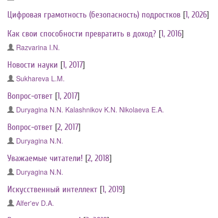
Цифровая грамотность (безопасность) подростков
[
1, 2026
]
Как свои способности превратить в доход?
[
1, 2016
]
Razvarina I.N.
Новости науки
[
1, 2017
]
Sukhareva L.M.
Вопрос-ответ
[
1, 2017
]
Duryagina N.N.
Kalashnikov K.N.
Nikolaeva E.A.
Вопрос-ответ
[
2, 2017
]
Duryagina N.N.
Уважаемые читатели!
[
2, 2018
]
Duryagina N.N.
Искусственный интеллект
[
1, 2019
]
Alfer'ev D.A.