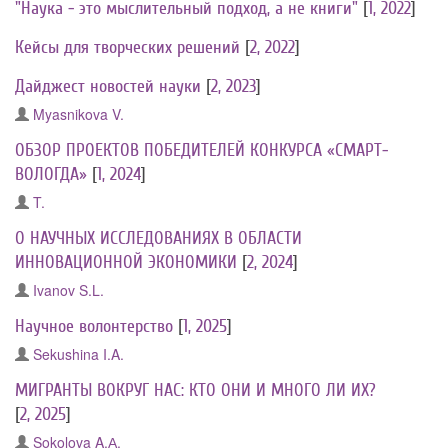
"Наука - это мыслительный подход, а не книги"
[
1, 2022
]
Кейсы для творческих решений
[
2, 2022
]
Дайджест новостей науки
[
2, 2023
]
Myasnikova V.
ОБЗОР ПРОЕКТОВ ПОБЕДИТЕЛЕЙ КОНКУРСА «СМАРТ-
ВОЛОГДА»
[
1, 2024
]
T.
О НАУЧНЫХ ИССЛЕДОВАНИЯХ В ОБЛАСТИ
ИННОВАЦИОННОЙ ЭКОНОМИКИ
[
2, 2024
]
Ivanov S.L.
Научное волонтерство
[
1, 2025
]
Sekushina I.A.
МИГРАНТЫ ВОКРУГ НАС: КТО ОНИ И МНОГО ЛИ ИХ?
[
2, 2025
]
Sokolova A.А.