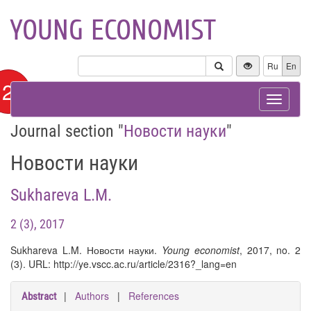
YOUNG ECONOMIST
Ru
En
12+
Toggle
navigat
Journal section "
Новости науки
"
Новости науки
Sukhareva L.M.
2 (3), 2017
Sukhareva L.M. Новости науки.
Young economist
, 2017, no. 2
(3). URL: http://ye.vscc.ac.ru/article/2316?_lang=en
|
Authors
|
References
Abstract