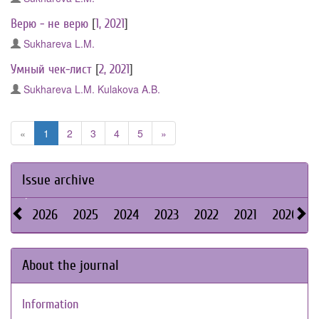
Верю - не верю
[
1, 2021
]
Sukhareva L.M.
Умный чек-лист
[
2, 2021
]
Sukhareva L.M.
Kulakova A.B.
«
1
2
3
4
5
»
Issue archive
2026
2025
2024
2023
2022
2021
2020
About the journal
Information