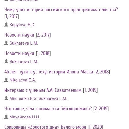
Чему учит история российского предпринимательства?
[
1, 2017
]
Kopytova E.D.
Новости науки
[
2, 2017
]
Sukhareva L.M.
Новости науки
[
1, 2018
]
Sukhareva L.M.
46 лет пути к успеху: история Илона Маска
[
2, 2018
]
Nikolaeva E.A.
Интервью с ученым А.А. Савватеевым
[
1, 2019
]
Mironenko E.S.
Sukhareva L.M.
Что такое, чем занимается биоэкономика?
[
2, 2019
]
Михайлова Н.Н.
Сокровища «Золотого дна» Белого моря
[
1, 2020
]