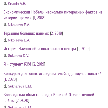
Kremin A.E.
Экономический Нобель: несколько интересных фактов из
истории премии
[
1, 2018
]
Nikolaeva E.A.
Термины больших данных
[
2, 2018
]
Nikolaeva E.A.
История Научно-образовательного центра
[
1, 2019
]
Sokolova D.V.
Я - студент РЭУ!
[
2, 2019
]
Конкурсы для юных исследователей: где поучаствовать?
[
1, 2020
]
Sukhareva L.M.
Вологодская область в годы Великой Отечественной
войны
[
2, 2020
]
Sukhareva L.M.