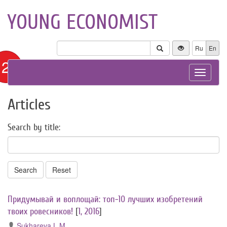
YOUNG ECONOMIST
Ru
En
12+
Toggle
navigat
Articles
Search by title:
Search
Reset
Придумывай и воплощай: топ-10 лучших изобретений
твоих ровесников!
[
1, 2016
]
Sukhareva L.M.