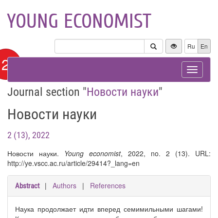
YOUNG ECONOMIST
Ru
En
12+
Toggle
navigat
Journal section "
Новости науки
"
Новости науки
2 (13), 2022
Новости науки.
Young economist
, 2022, no. 2 (13). URL:
http://ye.vscc.ac.ru/article/29414?_lang=en
|
Authors
|
References
Abstract
Наука продолжает идти вперед семимильными шагами!