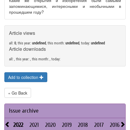
Какие же открытия и изобретения были самыми
запоминающимися, интересными и необычными в
прошедшем году?
Article views
all:
0
, this year:
undefined
, this month:
undefined
, today:
undefined
Article downloads
all:
, this year:
, this month:
, today:
Add to collection
« Go Back
Issue archive
2022
2021
2020
2019
2018
2017
2016
2