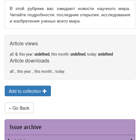
В этой рубрике вас ожидают новости научного мира.
Читайте подробности: последние открытия, исследования
и изобретения ученых всего мира
Article views
all:
0
, this year:
undefined
, this month:
undefined
, today:
undefined
Article downloads
all:
, this year:
, this month:
, today:
Add to collection
« Go Back
Issue archive