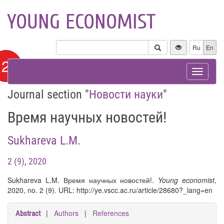
YOUNG ECONOMIST
Ru
En
12+
Toggle
navigat
Journal section "
Новости науки
"
Время научных новостей!
Sukhareva L.M.
2 (9), 2020
Sukhareva L.M. Время научных новостей!.
Young economist
,
2020, no. 2 (9). URL: http://ye.vscc.ac.ru/article/28680?_lang=en
|
Authors
|
References
Abstract