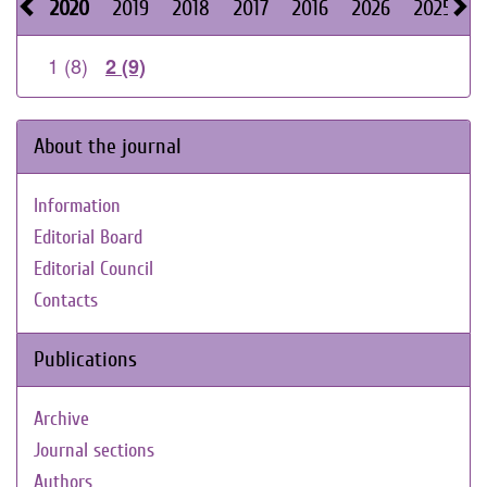
2020
2019
2018
2017
2016
2026
2025
2
1 (8)
2 (9)
About the journal
Information
Editorial Board
Editorial Council
Contacts
Publications
Archive
Journal sections
Authors