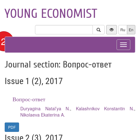
YOUNG ECONOMIST
Ru
En
12+
Toggle
navigat
Journal section: Вопрос-ответ
Issue 1 (2), 2017
Вопрос-ответ
Duryagina Natal’ya N.
,
Kalashnikov Konstantin N.
,
Nikolaeva Ekaterina A.
PDF
Issue 2 (3), 2017